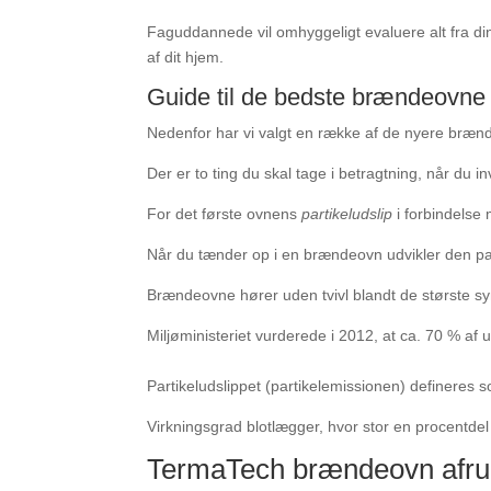
Faguddannede vil omhyggeligt evaluere alt fra di
af dit hjem.
Guide til de bedste brændeovne
Nedenfor har vi valgt en række af de nyere bræ
Der er to ting du skal tage i betragtning, når du 
For det første ovnens
partikeludslip
i forbindelse
Når du tænder op i en brændeovn udvikler den par
Brændeovne hører uden tvivl blandt de største syn
Miljøministeriet vurderede i 2012, at ca. 70 % af
Partikeludslippet (partikelemissionen) defineres 
Virkningsgrad blotlægger, hvor stor en procentdel
TermaTech brændeovn afrun