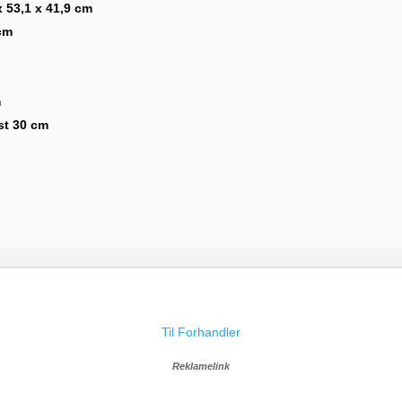
x 53,1 x 41,9 cm
cm
m
st 30 cm
Til Forhandler
Reklamelink