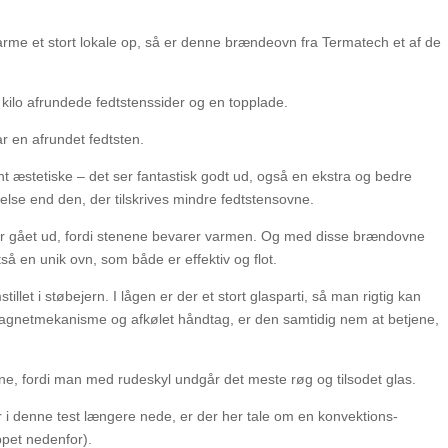
arme et stort lokale op, så er denne brændeovn fra Termatech et af de
kilo afrundede fedtstenssider og en topplade.
 en afrundet fedtsten.
 æstetiske – det ser fantastisk godt ud, også en ekstra og bedre
lse end den, der tilskrives mindre fedtstensovne.
n er gået ud, fordi stenene bevarer varmen. Og med disse brændovne
tså en unik ovn, som både er effektiv og flot.
tillet i støbejern. I lågen er der et stort glasparti, så man rigtig kan
gnetmekanisme og afkølet håndtag, er den samtidig nem at betjene,
vne, fordi man med rudeskyl undgår det meste røg og tilsodet glas.
denne test længere nede, er der her tale om en konvektions-
ppet nedenfor).