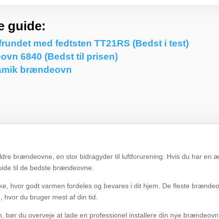
 guide:
undet med fedtsten TT21RS (Bedst i test)
vn 6840 (Bedst til prisen)
ramik brændeovn
n
ldre brændeovne, en stor bidragyder til luftforurening. Hvis du har en 
uide til de bedste brændeovne.
virke, hvor godt varmen fordeles og bevares i dit hjem. De fleste brænd
 hvor du bruger mest af din tid.
n, bør du overveje at lade en professionel installere din nye brændeovn