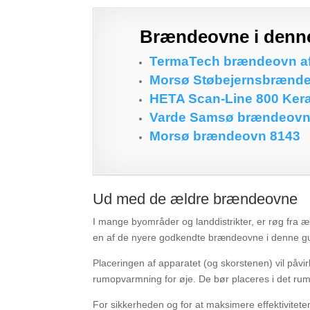
Brændeovne i denne
TermaTech brændeovn afr
Morsø Støbejernsbrændeo
HETA Scan-Line 800 Ke
Varde Samsø brændeov
Morsø brændeovn 8143
Ud med de ældre brændeovne
I mange byområder og landdistrikter, er røg fra æ
en af ​​de nyere godkendte brændeovne i denne g
Placeringen af ​​apparatet (og skorstenen) vil på
rumopvarmning for øje. De bør placeres i det rum,
For sikkerheden og for at maksimere effektivitete