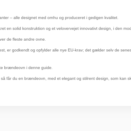
anter – alle designet med omhu og produceret i gedigen kvalitet.
ikret en solid konstruktion og et velovervejet innovativt design, i den 
er de fleste andre ovne.
 er godkendt og opfylder alle nye EU-krav; det gælder selv de seneste 
ste brændeovn i denne guide.
 får du en brændeovn, med et elegant og stilrent design, som kan sk