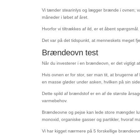
Vi tænder stearinlys og lægger brænde i ovnen; v
måneder i løbet af året.
Hvorfor vi tiltrækkes af ild, er et åbent spørgsmå
Det var på det tidspunkt, at menneskets meget fje
Brændeovn test
Når du investerer i en brændeovn, er det vigtigt a
Hvis ovnen er for stor, ser man tit, at brugerne 
en masse gløder under asken, hvilken på sin sid
Dette spild af brændstof er en af ​​de største årsag
varmebehov.
Brændeovne og pejse kan lede store mængder luftf
monoxid, organiske gasser og partikler, hvoraf m
Vi har kigget nærmere på 5 forskellige brændeov