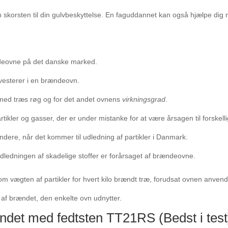
n skorsten til din gulvbeskyttelse. En faguddannet kan også hjælpe dig
ndeovne på det danske marked.
investerer i en brændeovn.
 med træs røg og for det andet ovnens
virkningsgrad
.
tikler og gasser, der er under mistanke for at være årsagen til forske
dere, når det kommer til udledning af partikler i Danmark.
 udledningen af skadelige stoffer er forårsaget af brændeovne.
som vægten af partikler for hvert kilo brændt træ, forudsat ovnen anven
 af brændet, den enkelte ovn udnytter.
det med fedtsten TT21RS (Bedst i test