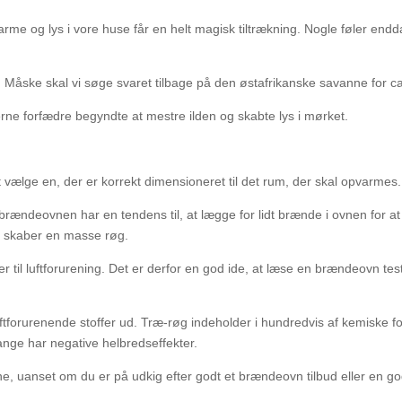
arme og lys i vore huse får en helt magisk tiltrækning. Nogle føler en
l. Måske skal vi søge svaret tilbage på den østafrikanske savanne for ca.
rne forfædre begyndte at mestre ilden og skabte lys i mørket.
t vælge en, der er korrekt dimensioneret til det rum, der skal opvarmes.
af brændeovnen har en tendens til, at lægge for lidt brænde i ovnen for 
e skaber en masse røg.
er til luftforurening. Det er derfor en god ide, at læse en brændeovn test
orurenende stoffer ud. Træ-røg indeholder i hundredvis af kemiske fo
ange har negative helbredseffekter.
ne, uanset om du er på udkig efter godt et brændeovn tilbud eller en 