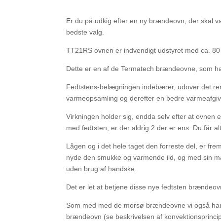
Er du på udkig efter en ny brændeovn, der skal v
bedste valg.
TT21RS ovnen er indvendigt udstyret med ca. 80 
Dette er en af de Termatech brændeovne, som har
Fedtstens-belægningen indebærer, udover det rent
varmeopsamling og derefter en bedre varmeafgive
Virkningen holder sig, endda selv efter at ovne
med fedtsten, er der aldrig 2 der er ens. Du får al
Lågen og i det hele taget den forreste del, er frems
nyde den smukke og varmende ild, og med sin ma
uden brug af handske.
Det er let at betjene disse nye fedtsten brændeo
Som med med de morsø brændeovne vi også har i 
brændeovn (se beskrivelsen af konvektionsprinci