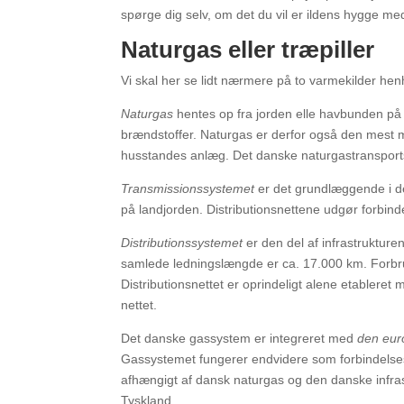
spørge dig selv, om det du vil er ildens hygge m
Naturgas eller træpiller
Vi skal her se lidt nærmere på to varmekilder henh
Naturgas
hentes op fra jorden elle havbunden på
brændstoffer. Naturgas er derfor også den mest m
husstandes anlæg. Det danske naturgastransport
Transmissionssystemet
er det grundlæggende i de
på landjorden. Distributionsnettene udgør forbind
Distributionssystemet
er den del af infrastrukturen
samlede ledningslængde er ca. 17.000 km. Forbru
Distributionsnettet er oprindeligt alene etablere
nettet.
Det danske gassystem er integreret med
den eur
Gassystemet fungerer endvidere som forbindels
afhængigt af dansk naturgas og den danske infras
Tyskland.