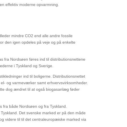
r en effektiv moderne opvarmning.
leder mindre CO2 end alle andre fossile
vor den igen opdeles på veje og på enkelte
fra Nordsøen føres ind til distributionsnettene
kederne i Tyskland og Sverige.
ikledninger ind til boligerne. Distributionsnettet
l el- og varmeværker samt erhvervsvirksomheder.
ette dog ændret til at også biogasanlæg føder
as fra både Nordsøen og fra Tyskland.
a Tyskland. Det svenske marked er på den måde
 videre til til det centraleuropæiske marked via