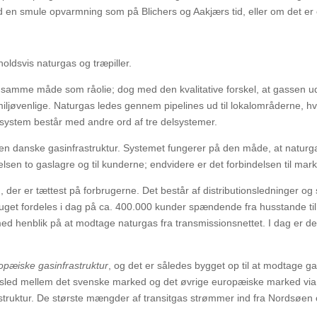
ed en smule opvarmning som på Blichers og Aakjærs tid, eller om det e
oldsvis naturgas og træpiller.
 samme måde som råolie; dog med den kvalitative forskel, at gassen ud
iljøvenlige. Naturgas ledes gennem pipelines ud til lokalområderne, h
system består med andre ord af tre delsystemer.
n danske gasinfrastruktur. Systemet fungerer på den måde, at naturgas 
elsen to gaslagre og til kunderne; endvidere er det forbindelsen til mar
, der er tættest på forbrugerne. Det består af distributionsledninger og st
get fordeles i dag på ca. 400.000 kunder spændende fra husstande ti
t med henblik på at modtage naturgas fra transmissionsnettet. I dag er d
opæiske gasinfrastruktur
, og det er således bygget op til at modtage g
esled mellem det svenske marked og det øvrige europæiske marked vi
truktur. De største mængder af transitgas strømmer ind fra Nordsøen og