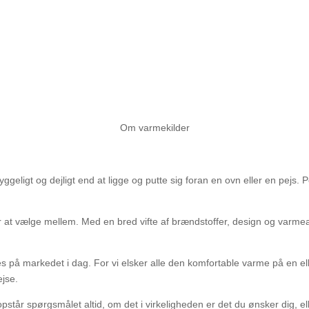
Om varmekilder
ggeligt og dejligt end at ligge og putte sig foran en ovn eller en pejs. 
r at vælge mellem. Med en bred vifte af brændstoffer, design og varmeapp
es på markedet i dag. For vi elsker alle den komfortable varme på en ell
ejse.
 opstår spørgsmålet altid, om det i virkeligheden er det du ønsker dig, el