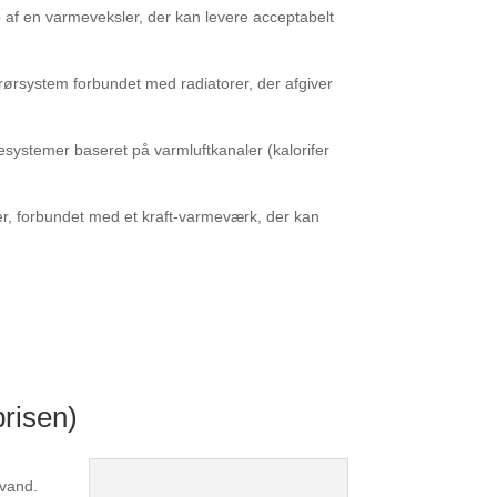
p af en varmeveksler, der kan levere acceptabelt
rsystem forbundet med radiatorer, der afgiver
ystemer baseret på varmluftkanaler (kalorifer
mer, forbundet med et kraft-varmeværk, der kan
prisen)
svand.