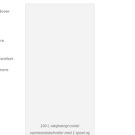
dover
dre
arelser.
mere.
100 L væghængt combi
varmtvandsbeholder med 1 spiral og