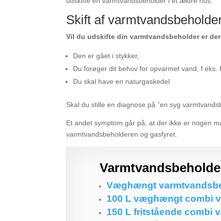
udskifte en varmtvandsbeholder i et ældre hus.
Skift af varmtvandsbeholde
Vil du udskifte din varmtvandsbeholder er der o
Den er gået i stykker,
Du forøger dit behov for opvarmet vand, f.eks.
Du skal have en naturgaskedel
Skal du stille en diagnose på ”en syg varmtvandsb
Et andet symptom går på, at der ikke er nogen mæ
varmtvandsbeholderen og gasfyret.
Varmtvandsbeholder
Væghængt varmtvandsbehol
100 L væghængt combi va
150 L fritstående combi 