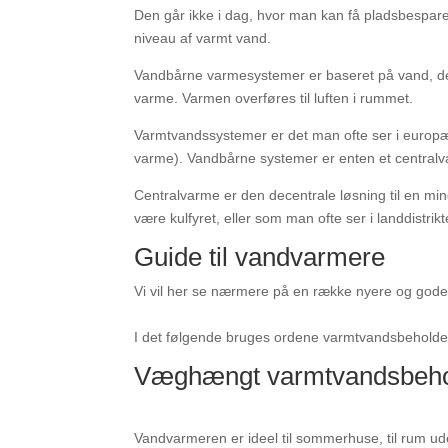
Den går ikke i dag, hvor man kan få pladsbespare
niveau af varmt vand.
Vandbårne varmesystemer er baseret på vand, de
varme. Varmen overføres til luften i rummet.
Varmtvandssystemer er det man ofte ser i europæ
varme). Vandbårne systemer er enten et centralv
Centralvarme er den decentrale løsning til en mi
være kulfyret, eller som man ofte ser i landdistrik
Guide til vandvarmere
Vi vil her se nærmere på en række nyere og god
I det følgende bruges ordene varmtvandsbehold
Væghængt varmtvandsbeholder
Vandvarmeren er ideel til sommerhuse, til rum ude