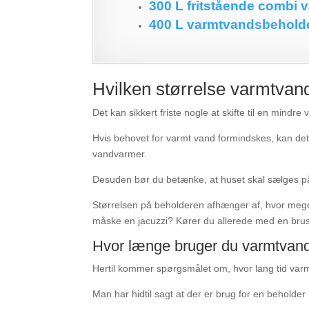
300 L fritstående combi v
400 L varmtvandsbeholde
Hvilken størrelse varmtvan
Det kan sikkert friste nogle at skifte til en min
Hvis behovet for varmt vand formindskes, kan dett
vandvarmer.
Desuden bør du betænke, at huset skal sælges på
Størrelsen på beholderen afhænger af, hvor meget
måske en jacuzzi? Kører du allerede med en bruse
Hvor længe bruger du varmtvan
Hertil kommer spørgsmålet om, hvor lang tid var
Man har hidtil sagt at der er brug for en beholder