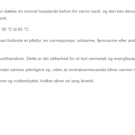
kan dække en normal husstands behov for varmt vand, og den kan deru
ank.
30 °C til 65 °C.
kan forbinde et pillefyr, en varmepumpe, solvarme, fjernvarme eller an
rethanskum. Dette er din sikkerhed for et lavt varmetab og energibesp
et varmes yderligere op, uden at centralvarmevandet bliver varmet 
 og rustbeskyttet, hvilket sikrer en lang levetid.