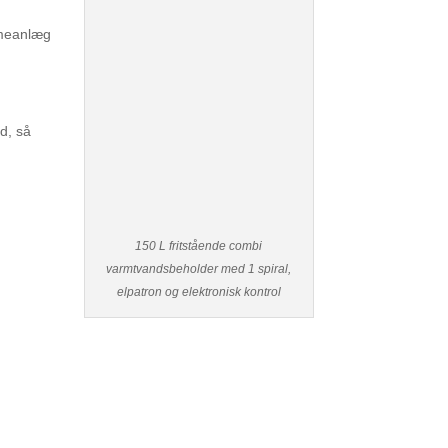
armeanlæg
d, så
150 L fritstående combi
varmtvandsbeholder med 1 spiral,
elpatron og elektronisk kontrol