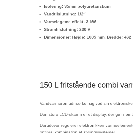
Isolering: 35mm polyuretanskum
Vandtilslutning: 1/2″
Varmelegeme effekt: 3 kW
Strømtilslutning: 230 V
Dimensioner: Højde: 1005 mm, Bredde: 46
150 L fritstående combi var
Vandvarmeren udmærker sig ved sin elektroniske k
Den store LCD-skærm er et display, der gør nemt 
Derudover regulerer elektronikken varmeelemente
optimal kombination af styringssystemer.