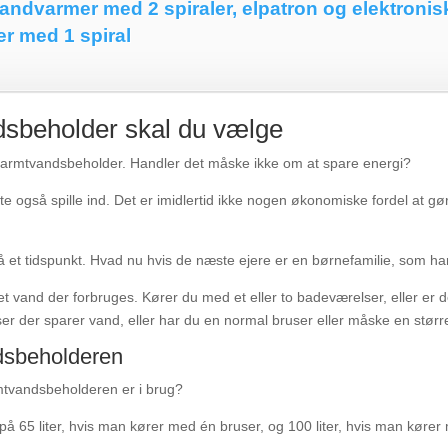
andvarmer med 2 spiraler, elpatron og elektronis
r med 1 spiral
dsbeholder skal du vælge
dre varmtvandsbeholder. Handler det måske ikke om at spare energi?
e også spille ind. Det er imidlertid ikke nogen økonomiske fordel at gø
 et tidspunkt. Hvad nu hvis de næste ejere er en børnefamilie, som ha
 vand der forbruges. Kører du med et eller to badeværelser, eller er d
r der sparer vand, eller har du en normal bruser eller måske en størr
dsbeholderen
mtvandsbeholderen er i brug?
 på 65 liter, hvis man kører med én bruser, og 100 liter, hvis man kører