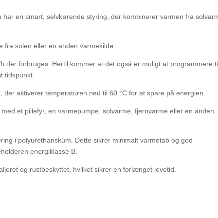
eren har en smart, selvkørende styring, der kombinerer varmen fra solv
e fra solen eller en anden varmekilde.
h der forbruges. Hertil kommer at det også er muligt at programmere ti
t tidspunkt.
 der aktiverer temperaturen ned til 60 °C for at spare på energien.
 med et pillefyr, en varmepumpe, solvarme, fjernvarme eller en anden
lering i polyurethanskum. Dette sikrer minimalt varmetab og god
eholderen energiklasse B.
eret og rustbeskyttet, hvilket sikrer en forlænget levetid.