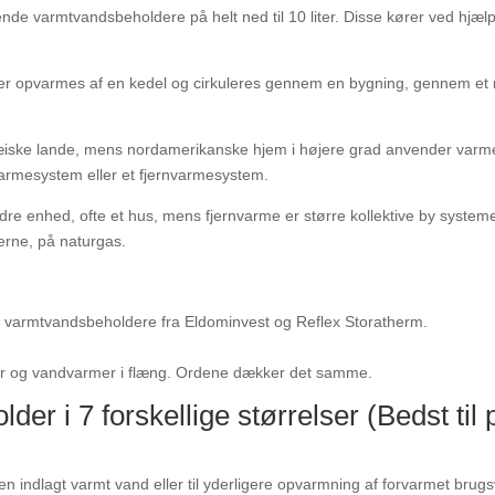
nde varmtvandsbeholdere på helt ned til 10 liter. Disse kører ved hjæl
r opvarmes af en kedel og cirkuleres gennem en bygning, gennem et rø
iske lande, mens nordamerikanske hjem i højere grad anvender varmes
armesystem eller et fjernvarmesystem.
ndre enhed, ofte et hus, mens fjernvarme er større kollektive by syste
terne, på naturgas.
e varmtvandsbeholdere fra Eldominvest og Reflex Storatherm.
er og vandvarmer i flæng. Ordene dækker det samme.
 i 7 forskellige størrelser (Bedst til 
n indlagt varmt vand eller til yderligere opvarmning af forvarmet brug