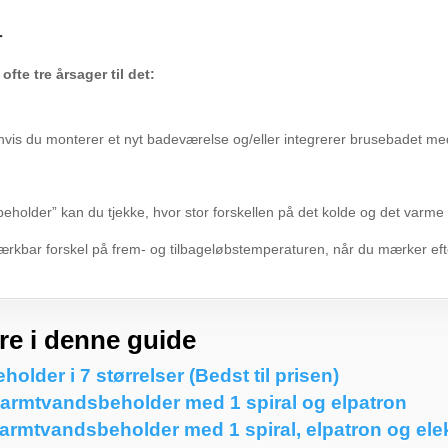
r
fte tre årsager til det:
 hvis du monterer et nyt badeværelse og/eller integrerer brusebadet me
eholder” kan du tjekke, hvor stor forskellen på det kolde og det varme
rkbar forskel på frem- og tilbageløbstemperaturen, når du mærker eft
e i denne guide
der i 7 størrelser (Bedst til prisen)
rmtvandsbeholder med 1 spiral og elpatron
varmtvandsbeholder med 1 spiral, elpatron og ele