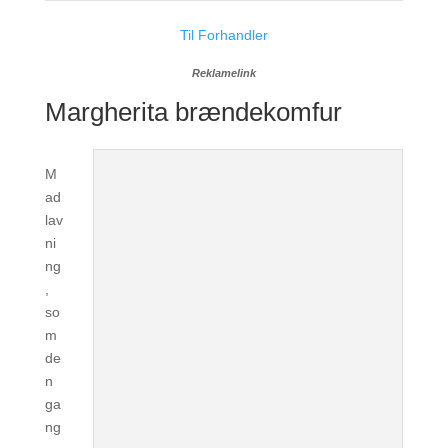
Til Forhandler
Reklamelink
Margherita brændekomfur
M
ad
lav
ni
ng
,
so
m
de
n
ga
ng