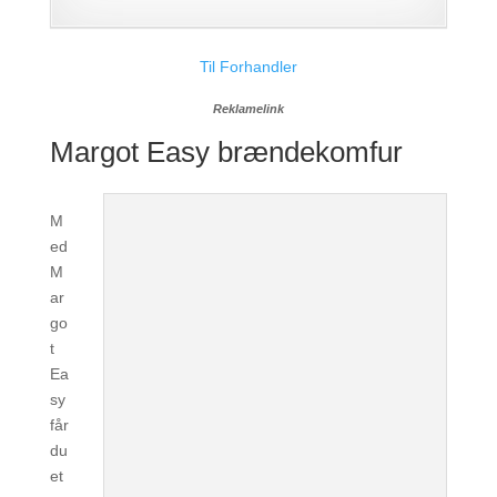
Til Forhandler
Reklamelink
Margot Easy brændekomfur
M
ed
M
ar
go
t
Ea
sy
får
du
et