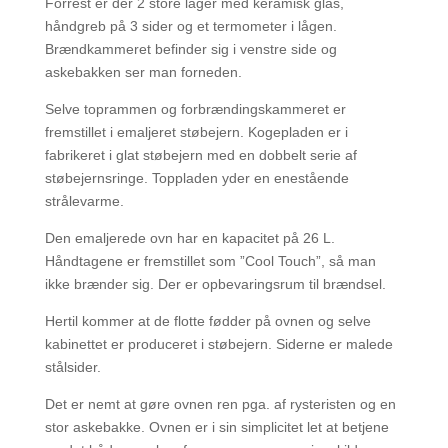
Forrest er der 2 store låger med keramisk glas,
håndgreb på 3 sider og et termometer i lågen.
Brændkammeret befinder sig i venstre side og
askebakken ser man forneden.
Selve toprammen og forbrændingskammeret er
fremstillet i emaljeret støbejern. Kogepladen er i
fabrikeret i glat støbejern med en dobbelt serie af
støbejernsringe. Toppladen yder en enestående
strålevarme.
Den emaljerede ovn har en kapacitet på 26 L.
Håndtagene er fremstillet som ”Cool Touch”, så man
ikke brænder sig. Der er opbevaringsrum til brændsel.
Hertil kommer at de flotte fødder på ovnen og selve
kabinettet er produceret i støbejern. Siderne er malede
stålsider.
Det er nemt at gøre ovnen ren pga. af rysteristen og en
stor askebakke. Ovnen er i sin simplicitet let at betjene