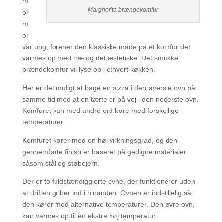
m
Margherita brændekomfur
or
m
or
var ung, forener den klassiske måde på et komfur der
varmes op med træ og det æstetiske. Det smukke
brændekomfur vil lyse op i ethvert køkken.
Her er det muligt at bage en pizza i den øverste ovn på
samme tid med at en tærte er på vej i den nederste ovn.
Komfuret kan med andre ord køre med forskellige
temperaturer.
Komfuret kører med en høj virkningsgrad, og den
gennemførte finish er baseret på gedigne materialer
såsom stål og støbejern.
Der er to fuldstændiggjorte ovne, der funktionerer uden
at driften griber ind i hinanden. Ovnen er indstillelig så
den kører med alternative temperaturer. Den øvre ovn,
kan varmes op til en ekstra høj temperatur.