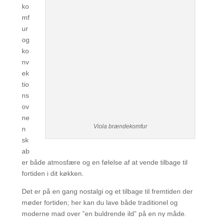
ko
mf
ur
og
ko
nv
ek
tio
ns
ov
ne
Viola brændekomfur
n
sk
ab
er både atmosfære og en følelse af at vende tilbage til
fortiden i dit køkken.
Det er på en gang nostalgi og et tilbage til fremtiden der
møder fortiden; her kan du lave både traditionel og
moderne mad over ”en buldrende ild” på en ny måde.