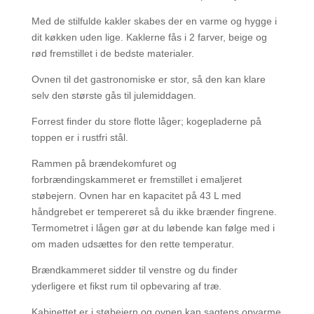
Med de stilfulde kakler skabes der en varme og hygge i
dit køkken uden lige. Kaklerne fås i 2 farver, beige og
rød fremstillet i de bedste materialer.
Ovnen til det gastronomiske er stor, så den kan klare
selv den største gås til julemiddagen.
Forrest finder du store flotte låger; kogepladerne på
toppen er i rustfri stål.
Rammen på brændekomfuret og
forbrændingskammeret er fremstillet i emaljeret
støbejern. Ovnen har en kapacitet på 43 L med
håndgrebet er tempereret så du ikke brænder fingrene.
Termometret i lågen gør at du løbende kan følge med i
om maden udsættes for den rette temperatur.
Brændkammeret sidder til venstre og du finder
yderligere et fikst rum til opbevaring af træ.
Kabinettet er i støbejern og ovnen kan sagtens opvarme