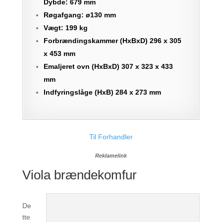
Dybde: 679 mm
Røgafgang: ø130 mm
Vægt: 199 kg
Forbrændingskammer (HxBxD) 296 x 305
x 453 mm
Emaljeret ovn (HxBxD) 307 x 323 x 433
mm
Indfyringslåge (HxB) 284 x 273 mm
Til Forhandler
Reklamelink
Viola brændekomfur
De
tte