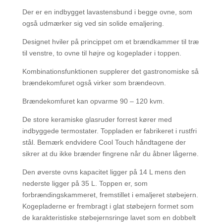
Der er en indbygget lavastensbund i begge ovne, som
også udmærker sig ved sin solide emaljering.
Designet hviler på princippet om et brændkammer til træ
til venstre, to ovne til højre og kogeplader i toppen.
Kombinationsfunktionen supplerer det gastronomiske så
brændekomfuret også virker som brændeovn.
Brændekomfuret kan opvarme 90 – 120 kvm.
De store keramiske glasruder forrest kører med
indbyggede termostater. Toppladen er fabrikeret i rustfri
stål. Bemærk endvidere Cool Touch håndtagene der
sikrer at du ikke brænder fingrene når du åbner lågerne.
Den øverste ovns kapacitet ligger på 14 L mens den
nederste ligger på 35 L. Toppen er, som
forbrændingskammeret, fremstillet i emaljeret støbejern.
Kogepladerne er frembragt i glat støbejern formet som
de karakteristiske støbejernsringe lavet som en dobbelt