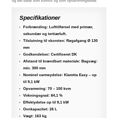
og det både som komfur og som opvarmningskilde.
Specifikationer
Forbrænding: Lufttilførsel med primær,
sekundær og tertiærluft.
Tilslutning til skorsten: Røgafgang Ø 130
mm
Godkendelser: Certificeret DK
Afstand til brændbart materiale: Bagvæg:
min. 300 mm
Nominel varmeydelse: Klaretta Easy – op
til 9,1 kW
Opvarmning: 70 – 100 kvm
Virkningsgrad: 84,1 %
Effektydelse op til 9,1 kW
Ovnkapacitet: 26 L
Vægt: 163 kg