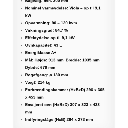
Bagvæg: min. 300 mm
Nominel varmeydelse: Viola – op til 9,1
kW
Opvarmning: 90 – 120 kvm
Virkningsgrad: 84,7 %
Effektydelse op til 9,1 kW
Ovnkapacitet: 43 L
Energiklasse A+
Mål: Højde: 913 mm, Bredde: 1035 mm,
Dybde: 679 mm
Røgafgang: ø 130 mm
Vægt: 214 kg
Forbrændingskammer (HxBxD) 296 x 305
x 453 mm
Emaljeret ovn (HxBxD) 307 x 323 x 433
mm
Indfyringslåge (HxB) 284 x 273 mm