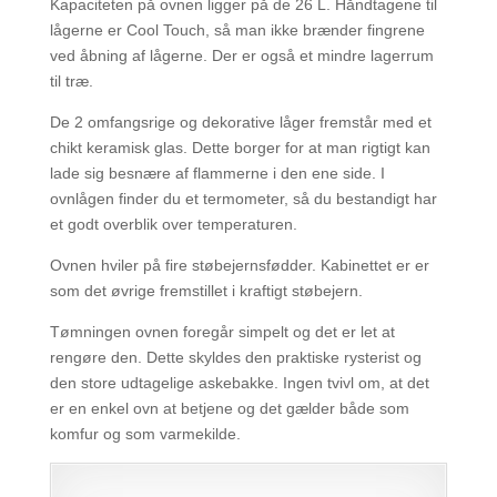
Kapaciteten på ovnen ligger på de 26 L. Håndtagene til
lågerne er Cool Touch, så man ikke brænder fingrene
ved åbning af lågerne. Der er også et mindre lagerrum
til træ.
De 2 omfangsrige og dekorative låger fremstår med et
chikt keramisk glas. Dette borger for at man rigtigt kan
lade sig besnære af flammerne i den ene side. I
ovnlågen finder du et termometer, så du bestandigt har
et godt overblik over temperaturen.
Ovnen hviler på fire støbejernsfødder. Kabinettet er er
som det øvrige fremstillet i kraftigt støbejern.
Tømningen ovnen foregår simpelt og det er let at
rengøre den. Dette skyldes den praktiske rysterist og
den store udtagelige askebakke. Ingen tvivl om, at det
er en enkel ovn at betjene og det gælder både som
komfur og som varmekilde.