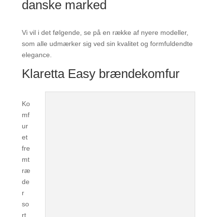
danske marked
Vi vil i det følgende, se på en række af nyere modeller,
som alle udmærker sig ved sin kvalitet og formfuldendte
elegance.
Klaretta Easy brændekomfur
Ko
mf
ur
et
fre
mt
ræ
de
r
so
rt