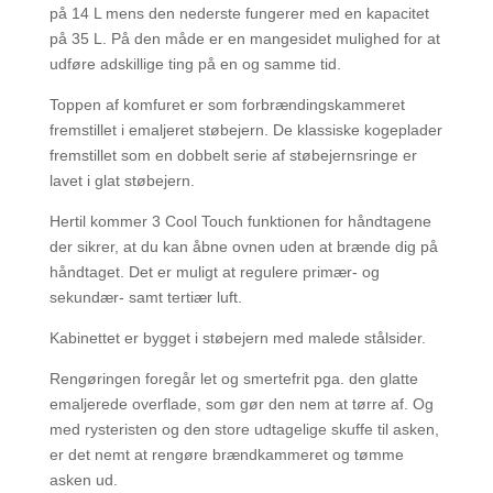
på 14 L mens den nederste fungerer med en kapacitet
på 35 L. På den måde er en mangesidet mulighed for at
udføre adskillige ting på en og samme tid.
Toppen af komfuret er som forbrændingskammeret
fremstillet i emaljeret støbejern. De klassiske kogeplader
fremstillet som en dobbelt serie af støbejernsringe er
lavet i glat støbejern.
Hertil kommer 3 Cool Touch funktionen for håndtagene
der sikrer, at du kan åbne ovnen uden at brænde dig på
håndtaget. Det er muligt at regulere primær- og
sekundær- samt tertiær luft.
Kabinettet er bygget i støbejern med malede stålsider.
Rengøringen foregår let og smertefrit pga. den glatte
emaljerede overflade, som gør den nem at tørre af. Og
med rysteristen og den store udtagelige skuffe til asken,
er det nemt at rengøre brændkammeret og tømme
asken ud.