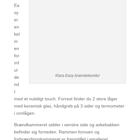
Ea
sy
er
en
kel
m
en
for
mf
ul
Klara Easy brændekomfur
de
nd
t
med et nutidigt touch. Forrest finder du 2 store låger
med keramisk glas, håndgreb på 3 sider og termometer
i ovnlågen.
Brændkammeret sidder i venstre side og askebakken
befinder sig forneden. Rammen foroven og
forbrændingskammeret er fremstillet i emaljeret