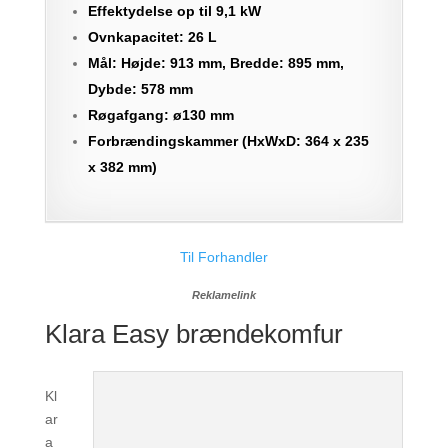
Effektydelse op til 9,1 kW
Ovnkapacitet: 26 L
Mål: Højde: 913 mm, Bredde: 895 mm,
Dybde: 578 mm
Røgafgang: ø130 mm
Forbrændingskammer (HxWxD: 364 x 235
x 382 mm)
Til Forhandler
Reklamelink
Klara Easy brændekomfur
Kl
ar
a