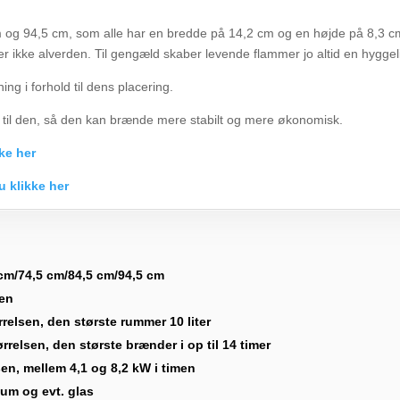
cm og 94,5 cm, som alle har en bredde på 14,2 cm og en højde på 8,3 
er ikke alverden. Til gengæld skaber levende flammer jo altid en hygge
ng i forhold til dens placering.
 til den, så den kan brænde mere stabilt og mere økonomisk.
ke her
u klikke her
 cm/74,5 cm/84,5 cm/94,5 cm
sen
ørrelsen, den største rummer 10 liter
tørrelsen, den største brænder i op til 14 timer
sen, mellem 4,1 og 8,2 kW i timen
ium og evt. glas