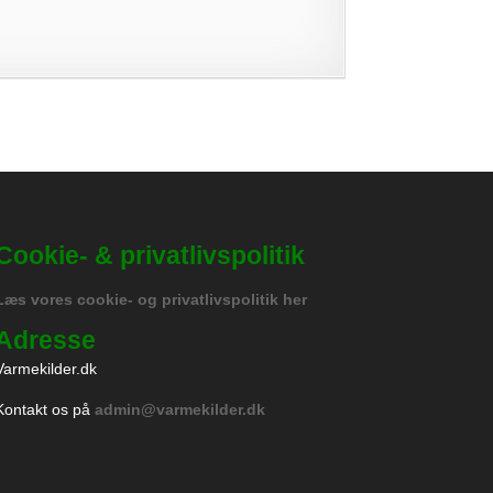
Cookie- & privatlivspolitik
Læs vores cookie- og privatlivspolitik her
Adresse
Varmekilder.dk
Kontakt os på
admin@varmekilder.dk