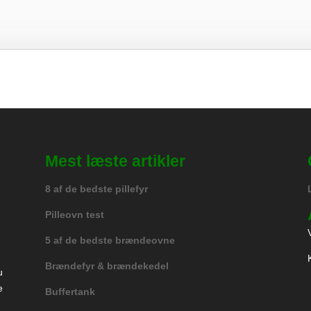
Mest læste artikler
8 af de bedste pillefyr
Pilleovn test
5 af de bedste brændeovne
Brændefyr & brændekedel
u
e
Buffertank