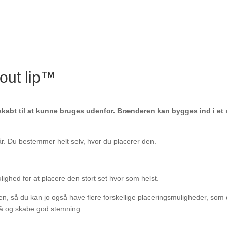
hout lip™
 skabt til at kunne bruges udenfor. Brænderen kan bygges ind i et 
år. Du bestemmer helt selv, hvor du placerer den.
ighed for at placere den stort set hvor som helst.
en, så du kan jo også have flere forskellige placeringsmuligheder, som 
stå og skabe god stemning.