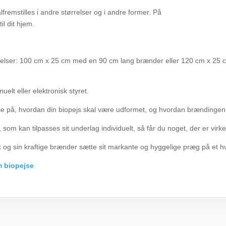
lfremstilles i andre størrelser og i andre former. På
l dit hjem.
rrelser: 100 cm x 25 cm med en 90 cm lang brænder eller 120 cm x 25 
lt eller elektronisk styret.
else på, hvordan din biopejs skal være udformet, og hvordan brændingen
om kan tilpasses sit underlag individuelt, så får du noget, der er virke
og sin kraftige brænder sætte sit markante og hyggelige præg på et hvi
m biopejse