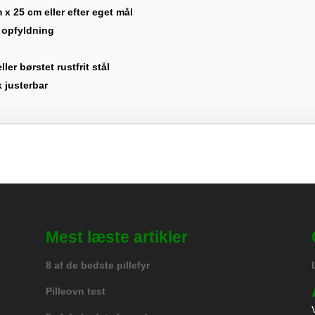
 x 25 cm eller efter eget mål
 opfyldning
ler børstet rustfrit stål
k justerbar
Mest læste artikler
8 af de bedste pillefyr
Pilleovn test