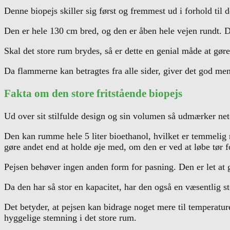
Denne biopejs skiller sig først og fremmest ud i forhold til d
Den er hele 130 cm bred, og den er åben hele vejen rundt. Det
Skal det store rum brydes, så er dette en genial måde at gø
Da flammerne kan betragtes fra alle sider, giver det god me
Fakta om den store fritstående biopejs
Ud over sit stilfulde design og sin volumen så udmærker net
Den kan rumme hele 5 liter bioethanol, hvilket er temmelig m
gøre andet end at holde øje med, om den er ved at løbe tør f
Pejsen behøver ingen anden form for pasning. Den er let at g
Da den har så stor en kapacitet, har den også en væsentlig s
Det betyder, at pejsen kan bidrage noget mere til temperatur
hyggelige stemning i det store rum.