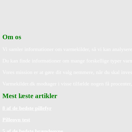
Om os
Vi samler informationer om varmekilder, så vi kan analyse
Du kan finde informationer om mange forskellige typer varme
Vores mission er at gøre dit valg nemmere, når du skal inves
Varmekilder.dk modtager i visse tilfælde nogen få procenter, h
Mest læste artikler
8 af de bedste pillefyr
Pilleovn test
5 af de bedste brændeovne