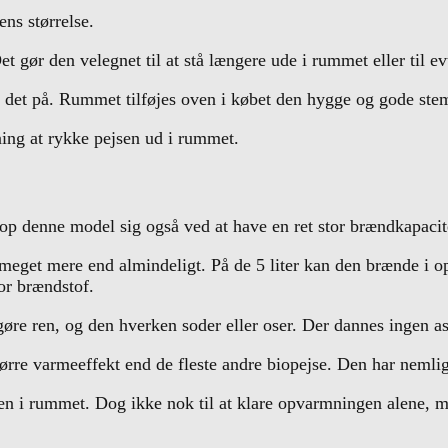
ens størrelse.
 gør den velegnet til at stå længere ude i rummet eller til ev
re det på. Rummet tilføjes oven i købet den hygge og gode st
ning at rykke pejsen ud i rummet.
op denne model sig også ved at have en ret stor brændkapacit
eget mere end almindeligt. På de 5 liter kan den brænde i op t
or brændstof.
øre ren, og den hverken soder eller oser. Der dannes ingen as
tørre varmeeffekt end de fleste andre biopejse. Den har nemli
en i rummet. Dog ikke nok til at klare opvarmningen alene, men