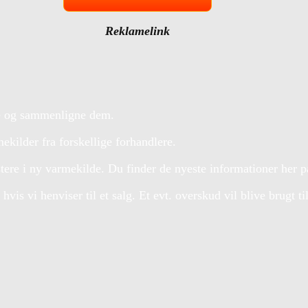
Reklamelink
re og sammenligne dem.
kilder fra forskellige forhandlere.
tere i ny varmekilde. Du finder de nyeste informationer her på 
vis vi henviser til et salg. Et evt. overskud vil blive brugt t