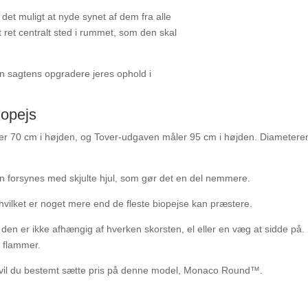
det muligt at nyde synet af dem fra alle
t ret centralt sted i rummet, som den skal
n sagtens opgradere jeres ophold i
iopejs
er 70 cm i højden, og Tover-udgaven måler 95 cm i højden. Diameteren
den forsynes med skjulte hjul, som gør det en del nemmere.
 hvilket er noget mere end de fleste biopejse kan præstere.
g den er ikke afhængig af hverken skorsten, el eller en væg at sidde på.
 flammer.
så vil du bestemt sætte pris på denne model, Monaco Round™.