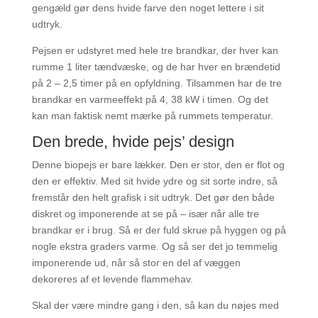
gengæld gør dens hvide farve den noget lettere i sit
udtryk.
Pejsen er udstyret med hele tre brandkar, der hver kan
rumme 1 liter tændvæske, og de har hver en brændetid
på 2 – 2,5 timer på en opfyldning. Tilsammen har de tre
brandkar en varmeeffekt på 4, 38 kW i timen. Og det
kan man faktisk nemt mærke på rummets temperatur.
Den brede, hvide pejs’ design
Denne biopejs er bare lækker. Den er stor, den er flot og
den er effektiv. Med sit hvide ydre og sit sorte indre, så
fremstår den helt grafisk i sit udtryk. Det gør den både
diskret og imponerende at se på – især når alle tre
brandkar er i brug. Så er der fuld skrue på hyggen og på
nogle ekstra graders varme. Og så ser det jo temmelig
imponerende ud, når så stor en del af væggen
dekoreres af et levende flammehav.
Skal der være mindre gang i den, så kan du nøjes med