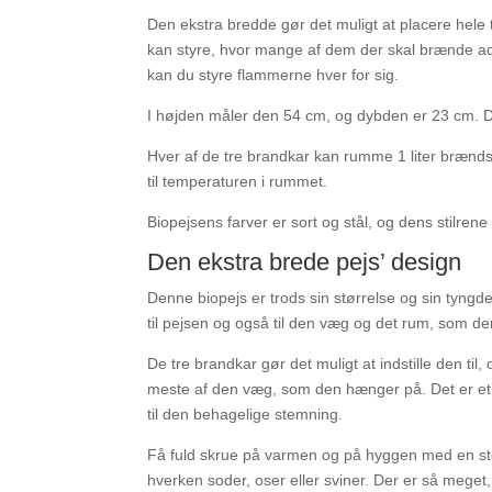
Den ekstra bredde gør det muligt at placere hele t
kan styre, hvor mange af dem der skal brænde 
kan du styre flammerne hver for sig.
I højden måler den 54 cm, og dybden er 23 cm. De
Hver af de tre brandkar kan rumme 1 liter brændsto
til temperaturen i rummet.
Biopejsens farver er sort og stål, og dens stilre
Den ekstra brede pejs’ design
Denne biopejs er trods sin størrelse og sin tyngde
til pejsen og også til den væg og det rum, som d
De tre brandkar gør det muligt at indstille den ti
meste af den væg, som den hænger på. Det er et b
til den behagelige stemning.
Få fuld skrue på varmen og på hyggen med en sto
hverken soder, oser eller sviner. Der er så meget, 