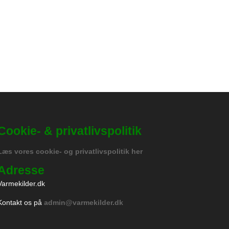
Cookie- & privatlivspolitik
Læs vores cookie- og privatlivspolitik her
Adresse
Varmekilder.dk
Kontakt os på
admin@varmekilder.dk