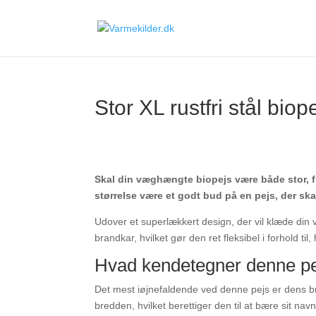
Stor XL rustfri stål biop
Skal din væghængte biopejs være både stor, fl
størrelse være et godt bud på en pejs, der skal
Udover et superlækkert design, der vil klæde din
brandkar, hvilket gør den ret fleksibel i forhold ti
Hvad kendetegner denne p
Det mest iøjnefaldende ved denne pejs er dens b
bredden, hvilket berettiger den til at bære sit navn