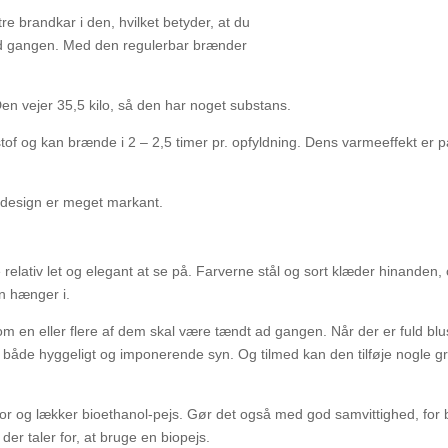
re brandkar i den, hvilket betyder, at du
ad gangen. Med den regulerbar brænder
n vejer 35,5 kilo, så den har noget substans.
f og kan brænde i 2 – 2,5 timer pr. opfyldning. Dens varmeeffekt er på 
ne design er meget markant.
 relativ let og elegant at se på. Farverne stål og sort klæder hinanden,
en hænger i.
l, om en eller flere af dem skal være tændt ad gangen. Når der er fuld b
åde hyggeligt og imponerende syn. Og tilmed kan den tilføje nogle gra
r og lækker bioethanol-pejs. Gør det også med god samvittighed, for 
der taler for, at bruge en biopejs.