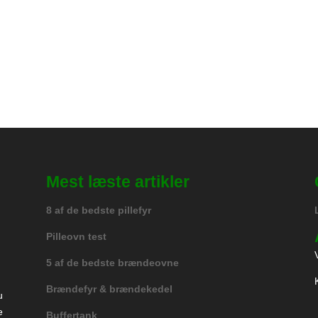
Mest læste artikler
8 af de bedste pillefyr
Pilleovn test
5 af de bedste brændeovne
Brændefyr & brændekedel
u
e
Buffertank