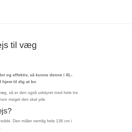
ejs til væg
ot og effektiv, så kunne denne i XL-
 hjem til dig at bo
 væg, så er den også udstyret med hele tre
l, hvor meget den skal yde.
ejs?
redde. Den måler nemlig hele 136 cm i
.